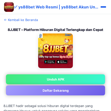
✅ ys88bet Web Resmi | ys88bet Akun Unduh Mudah
← Kembali ke Beranda
8JJBET – Platform Hiburan Digital Terlengkap dan Cepat
Unduh APK
Daftar Sekarang
8JJBET hadir sebagai solusi hiburan digital terdepan yang
dirancang khusus untuk pengguna seluler yang menginginkan