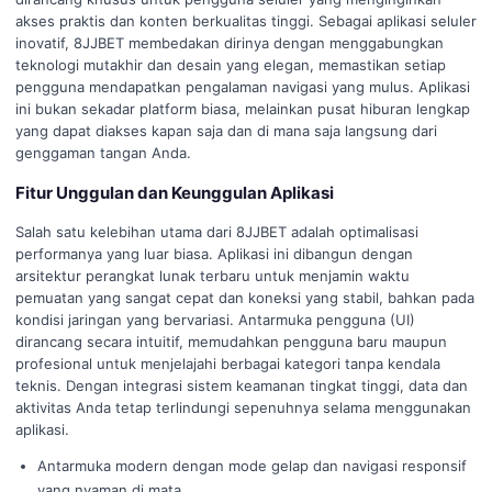
akses praktis dan konten berkualitas tinggi. Sebagai aplikasi seluler
inovatif, 8JJBET membedakan dirinya dengan menggabungkan
teknologi mutakhir dan desain yang elegan, memastikan setiap
pengguna mendapatkan pengalaman navigasi yang mulus. Aplikasi
ini bukan sekadar platform biasa, melainkan pusat hiburan lengkap
yang dapat diakses kapan saja dan di mana saja langsung dari
genggaman tangan Anda.
Fitur Unggulan dan Keunggulan Aplikasi
Salah satu kelebihan utama dari 8JJBET adalah optimalisasi
performanya yang luar biasa. Aplikasi ini dibangun dengan
arsitektur perangkat lunak terbaru untuk menjamin waktu
pemuatan yang sangat cepat dan koneksi yang stabil, bahkan pada
kondisi jaringan yang bervariasi. Antarmuka pengguna (UI)
dirancang secara intuitif, memudahkan pengguna baru maupun
profesional untuk menjelajahi berbagai kategori tanpa kendala
teknis. Dengan integrasi sistem keamanan tingkat tinggi, data dan
aktivitas Anda tetap terlindungi sepenuhnya selama menggunakan
aplikasi.
Antarmuka modern dengan mode gelap dan navigasi responsif
yang nyaman di mata.