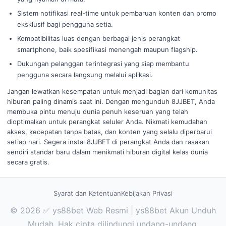
Sistem notifikasi real-time untuk pembaruan konten dan promo
eksklusif bagi pengguna setia.
Kompatibilitas luas dengan berbagai jenis perangkat
smartphone, baik spesifikasi menengah maupun flagship.
Dukungan pelanggan terintegrasi yang siap membantu
pengguna secara langsung melalui aplikasi.
Jangan lewatkan kesempatan untuk menjadi bagian dari komunitas
hiburan paling dinamis saat ini. Dengan mengunduh 8JJBET, Anda
membuka pintu menuju dunia penuh keseruan yang telah
dioptimalkan untuk perangkat seluler Anda. Nikmati kemudahan
akses, kecepatan tanpa batas, dan konten yang selalu diperbarui
setiap hari. Segera instal 8JJBET di perangkat Anda dan rasakan
sendiri standar baru dalam menikmati hiburan digital kelas dunia
secara gratis.
Syarat dan Ketentuan
Kebijakan Privasi
© 2026 ✅ ys88bet Web Resmi | ys88bet Akun Unduh
Mudah. Hak cipta dilindungi undang-undang.