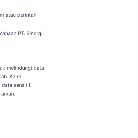
um atau perintah
sahaan PT. Sinergi
uk melindungi data
sah. Kami
data sensitif.
% aman.