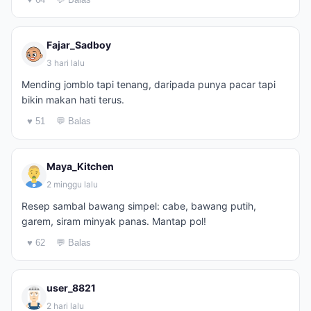
Fajar_Sadboy
3 hari lalu
Mending jomblo tapi tenang, daripada punya pacar tapi
bikin makan hati terus.
♥ 51
💬 Balas
Maya_Kitchen
2 minggu lalu
Resep sambal bawang simpel: cabe, bawang putih,
garem, siram minyak panas. Mantap pol!
♥ 62
💬 Balas
user_8821
2 hari lalu