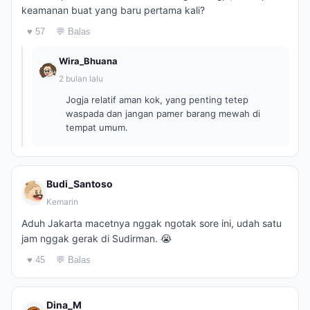
keamanan buat yang baru pertama kali?
♥ 57
💬 Balas
Wira_Bhuana
2 bulan lalu
Jogja relatif aman kok, yang penting tetep
waspada dan jangan pamer barang mewah di
tempat umum.
Budi_Santoso
Kemarin
Aduh Jakarta macetnya nggak ngotak sore ini, udah satu
jam nggak gerak di Sudirman. 😭
♥ 45
💬 Balas
Dina_M