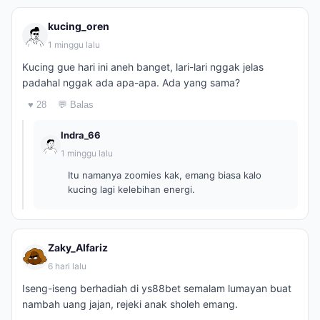
kucing_oren
1 minggu lalu
Kucing gue hari ini aneh banget, lari-lari nggak jelas
padahal nggak ada apa-apa. Ada yang sama?
♥ 28
💬 Balas
Indra_66
1 minggu lalu
Itu namanya zoomies kak, emang biasa kalo
kucing lagi kelebihan energi.
Zaky_Alfariz
6 hari lalu
Iseng-iseng berhadiah di ys88bet semalam lumayan buat
nambah uang jajan, rejeki anak sholeh emang.