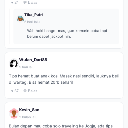
♥ 24
💬 Balas
Tika_Putri
6 hari lalu
Wah hoki banget mas, gue kemarin coba tapi
belum dapet jackpot nih.
Wulan_Dari88
5 hari lalu
Tips hemat buat anak kos: Masak nasi sendiri, lauknya beli
di warteg. Bisa hemat 20rb sehari!
♥ 67
💬 Balas
Kevin_San
2 bulan lalu
Bulan depan mau coba solo traveling ke Jogja, ada tips