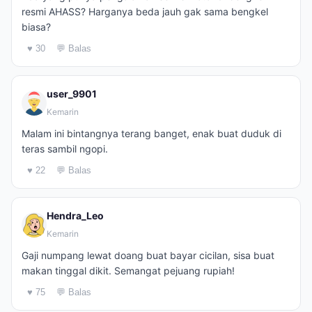
resmi AHASS? Harganya beda jauh gak sama bengkel
biasa?
♥ 30
💬 Balas
user_9901
Kemarin
Malam ini bintangnya terang banget, enak buat duduk di
teras sambil ngopi.
♥ 22
💬 Balas
Hendra_Leo
Kemarin
Gaji numpang lewat doang buat bayar cicilan, sisa buat
makan tinggal dikit. Semangat pejuang rupiah!
♥ 75
💬 Balas