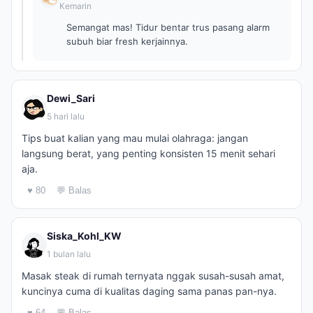
Kemarin
Semangat mas! Tidur bentar trus pasang alarm
subuh biar fresh kerjainnya.
Dewi_Sari
5 hari lalu
Tips buat kalian yang mau mulai olahraga: jangan
langsung berat, yang penting konsisten 15 menit sehari
aja.
♥ 80
💬 Balas
Siska_Kohl_KW
1 bulan lalu
Masak steak di rumah ternyata nggak susah-susah amat,
kuncinya cuma di kualitas daging sama panas pan-nya.
♥ 64
💬 Balas