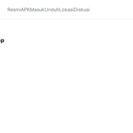
Resmi
APK
Masuk
Unduh
Lokasi
Diskusi
ap