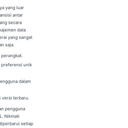
ya yang luar
ansisi antar
cang secara
anajemen data
rai yang sangat
n saja.
 perangkat.
 preferensi unik
 pengguna dalam
versi terbaru.
aan pengguna
L. Nikmati
diperbarui setiap