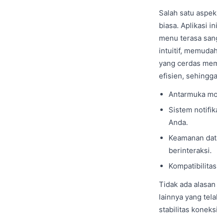
Salah satu aspek
biasa. Aplikasi 
menu terasa sang
intuitif, memuda
yang cerdas mem
efisien, sehingg
Antarmuka mod
Sistem notifi
Anda.
Keamanan data
berinteraksi.
Kompatibilita
Tidak ada alasa
lainnya yang tel
stabilitas koneks