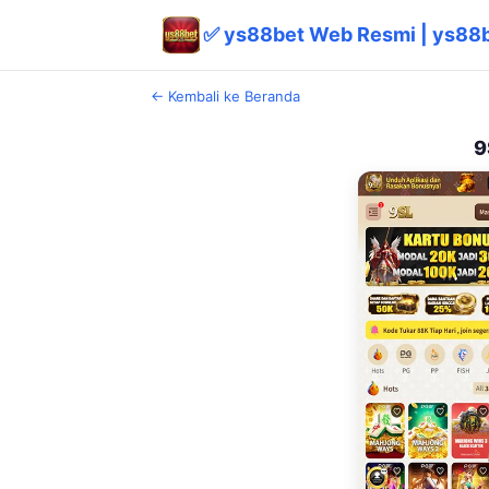
✅ ys88bet Web Resmi | ys88
← Kembali ke Beranda
9