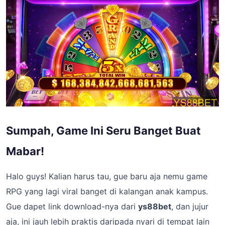
Sumpah, Game Ini Seru Banget Buat
Mabar!
Halo guys! Kalian harus tau, gue baru aja nemu game
RPG yang lagi viral banget di kalangan anak kampus.
Gue dapet link download-nya dari
ys88bet
, dan jujur
aja, ini jauh lebih praktis daripada nyari di tempat lain