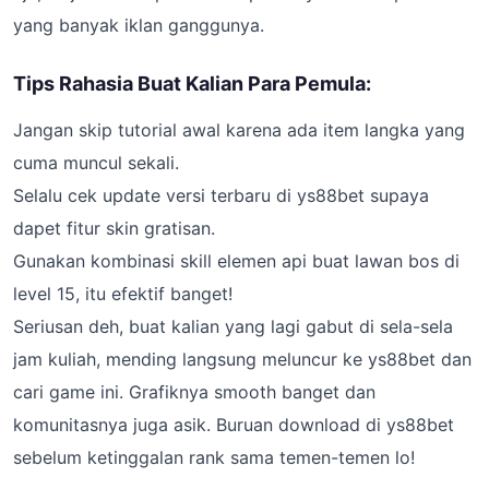
yang banyak iklan ganggunya.
Tips Rahasia Buat Kalian Para Pemula:
Jangan skip tutorial awal karena ada item langka yang
cuma muncul sekali.
Selalu cek update versi terbaru di ys88bet supaya
dapet fitur skin gratisan.
Gunakan kombinasi skill elemen api buat lawan bos di
level 15, itu efektif banget!
Seriusan deh, buat kalian yang lagi gabut di sela-sela
jam kuliah, mending langsung meluncur ke ys88bet dan
cari game ini. Grafiknya smooth banget dan
komunitasnya juga asik. Buruan download di ys88bet
sebelum ketinggalan rank sama temen-temen lo!