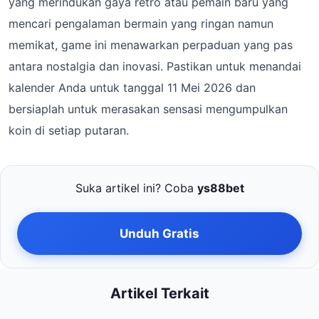
yang merindukan gaya retro atau pemain baru yang
mencari pengalaman bermain yang ringan namun
memikat, game ini menawarkan perpaduan yang pas
antara nostalgia dan inovasi. Pastikan untuk menandai
kalender Anda untuk tanggal 11 Mei 2026 dan
bersiaplah untuk merasakan sensasi mengumpulkan
koin di setiap putaran.
Suka artikel ini? Coba
ys88bet
Unduh Gratis
Artikel Terkait