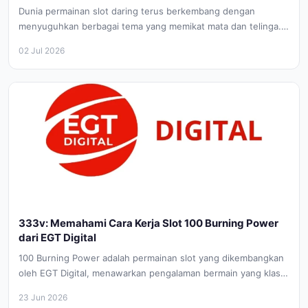
Dunia permainan slot daring terus berkembang dengan
menyuguhkan berbagai tema yang memikat mata dan telinga.
Salah satu judul yang menarik...
02 Jul 2026
333v: Memahami Cara Kerja Slot 100 Burning Power
dari EGT Digital
100 Burning Power adalah permainan slot yang dikembangkan
oleh EGT Digital, menawarkan pengalaman bermain yang klasik
namun tetap terasa segar...
23 Jun 2026