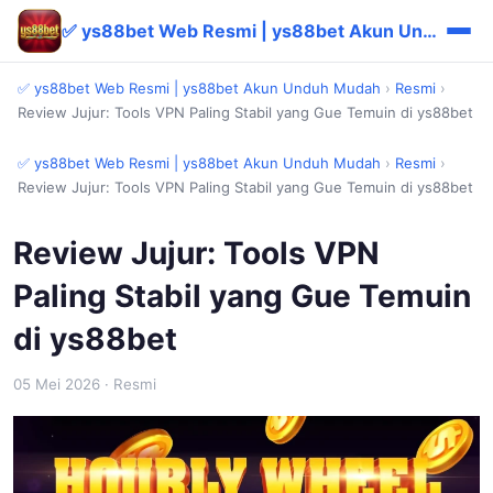
✅ ys88bet Web Resmi | ys88bet Akun Unduh Mudah
✅ ys88bet Web Resmi | ys88bet Akun Unduh Mudah
›
Resmi
›
Review Jujur: Tools VPN Paling Stabil yang Gue Temuin di ys88bet
✅ ys88bet Web Resmi | ys88bet Akun Unduh Mudah
›
Resmi
›
Review Jujur: Tools VPN Paling Stabil yang Gue Temuin di ys88bet
Review Jujur: Tools VPN
Paling Stabil yang Gue Temuin
di ys88bet
05 Mei 2026
· Resmi