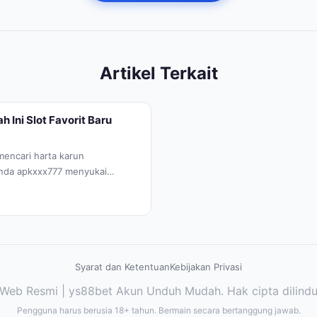
Artikel Terkait
 Ini Slot Favorit Baru
mencari harta karun
Anda apkxxx777 menyukai
bajak laut di gulungan,
...
Syarat dan Ketentuan
Kebijakan Privasi
eb Resmi | ys88bet Akun Unduh Mudah. Hak cipta dilind
Pengguna harus berusia 18+ tahun. Bermain secara bertanggung jawab.