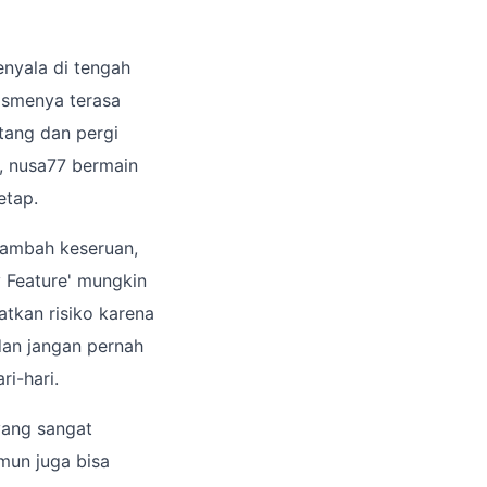
nyala di tengah
ismenya terasa
tang dan pergi
, nusa77 bermain
etap.
enambah keseruan,
y Feature' mungkin
atkan risiko karena
dan jangan pernah
i-hari.
yang sangat
mun juga bisa