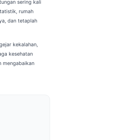
ungan sering kali
atistik, rumah
ya, dan tetaplah
ejar kekalahan,
jaga kesehatan
ah mengabaikan