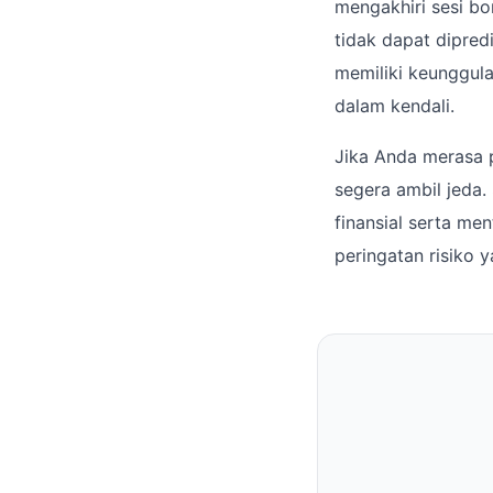
mengakhiri sesi bo
tidak dapat dipred
memiliki keunggula
dalam kendali.
Jika Anda merasa 
segera ambil jeda.
finansial serta m
peringatan risiko y