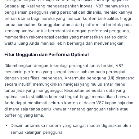
Sebagai aplikasi yang mengedepankan inovasi, V87 menawarkan
pengalaman pengguna yang personal dan dinamis, menjadikannya
pilihan utama bagi mereka yang mencari konten berkualitas tinggi
tanpa hambatan. Keunggulan utama dari platform ini terletak pada
kemampuannya untuk beradaptasi dengan preferensi pengguna,
memberikan rekomendasi cerdas yang memastikan setiap detik
waktu luang Anda menjadi lebih berharga dan menyenangkan.
Fitur Unggulan dan Performa Optimal
Dikembangkan dengan teknologi perangkat lunak terkini, V87
menjamin performa yang sangat lancar bahkan pada perangkat
dengan spesifikasi menengah. Antarmuka pengguna (UI) dirancang
secara intuitif, memungkinkan navigasi yang mulus antar menu
tanpa jeda yang mengganggu. Kecepatan pemuatan data yang
optimal serta stabilitas koneksi tingkat tinggi memastikan bahwa
Anda dapat menikmati seluruh konten di dalam V87 kapan saja dan
di mana saja tanpa perlu khawatir tentang gangguan teknis atau
buffering yang lama.
Desain antarmuka modern yang sangat mudah digunakan oleh
semua kalangan pengguna.